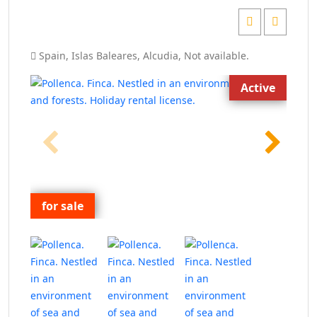
Spain
,
Islas Baleares
,
Alcudia
,
Not available
.
Active
for sale
for